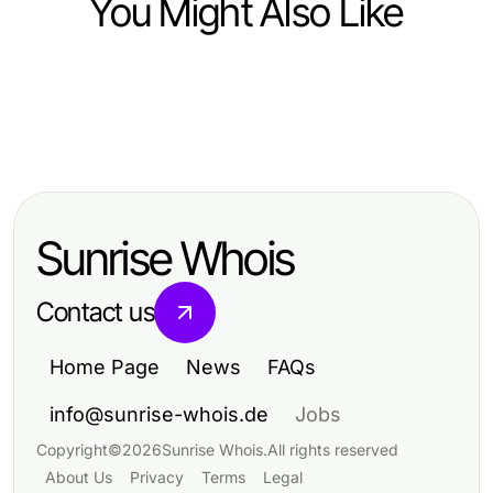
You Might Also Like
Business and Consumer Services
Business and Consumer Services
The Wissen / Blog-Hub Cheat
Business and Consumer Services
Wissen / Blog-Hub: DSGVO-Fehler,
Sheet Every Business Needs for
An 오피 Snapshot: Quick 2026
die Geschäftsführer früher hätten
Effective Data Protection in 2026
Status Update on Essential
vermeiden wollen
Sunrise Whois
Services
Contact us
Home Page
News
FAQs
info@sunrise-whois.de
Jobs
Copyright
©
2026
Sunrise Whois
.
All rights reserved
About Us
Privacy
Terms
Legal