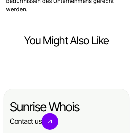
Bedürfnissen des Unternehmens gerecht
werden.
You Might Also Like
Business and Consumer Services
Business and Consumer Services
The Wissen / Blog-Hub Cheat
Business and Consumer Services
Wissen / Blog-Hub: DSGVO-Fehler,
Sheet Every Business Needs for
An 오피 Snapshot: Quick 2026
die Geschäftsführer früher hätten
Effective Data Protection in 2026
Status Update on Essential
vermeiden wollen
Sunrise Whois
Services
Contact us