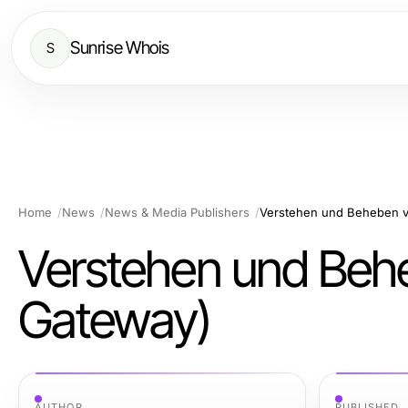
Sunrise Whois
S
Home
News
News & Media Publishers
Verstehen und Beheben v
Verstehen und Behe
Gateway)
AUTHOR
PUBLISHED