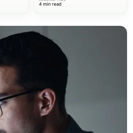
4
min read