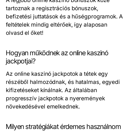
A legjobb online kaszinó bónuszok közé
tartoznak a regisztrációs bónuszok,
befizetési juttatások és a hűségprogramok. A
feltételek mindig eltérőek, így alaposan
olvasd el őket!
Hogyan működnek az online kaszinó
jackpotjai?
Az online kaszinó jackpotok a tétek egy
részéből halmozódnak, és hatalmas, egyedi
kifizetéseket kínálnak. Az általában
progresszív jackpotok a nyeremények
növekedésével emelkednek.
Milyen stratégiákat érdemes használnom