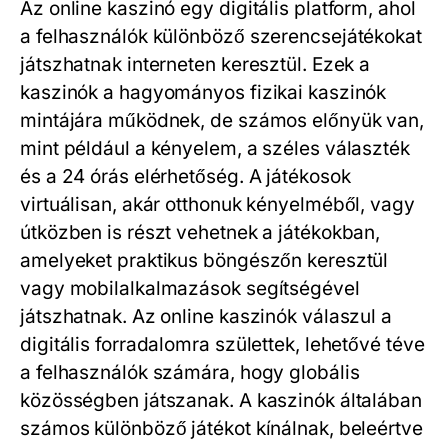
Az online kaszinó egy digitális platform, ahol
a felhasználók különböző szerencsejátékokat
játszhatnak interneten keresztül. Ezek a
kaszinók a hagyományos fizikai kaszinók
mintájára működnek, de számos előnyük van,
mint például a kényelem, a széles választék
és a 24 órás elérhetőség. A játékosok
virtuálisan, akár otthonuk kényelméből, vagy
útközben is részt vehetnek a játékokban,
amelyeket praktikus böngészőn keresztül
vagy mobilalkalmazások segítségével
játszhatnak. Az online kaszinók válaszul a
digitális forradalomra születtek, lehetővé téve
a felhasználók számára, hogy globális
közösségben játszanak. A kaszinók általában
számos különböző játékot kínálnak, beleértve