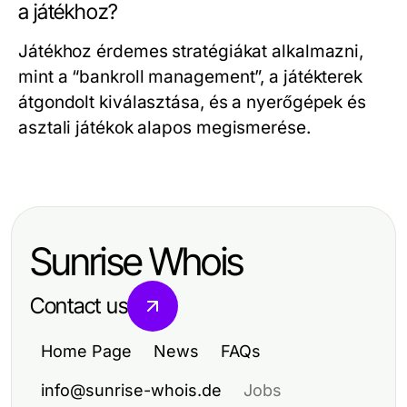
a játékhoz?
Játékhoz érdemes stratégiákat alkalmazni,
mint a “bankroll management”, a játékterek
átgondolt kiválasztása, és a nyerőgépek és
asztali játékok alapos megismerése.
Sunrise Whois
Contact us
Home Page
News
FAQs
info@sunrise-whois.de
Jobs