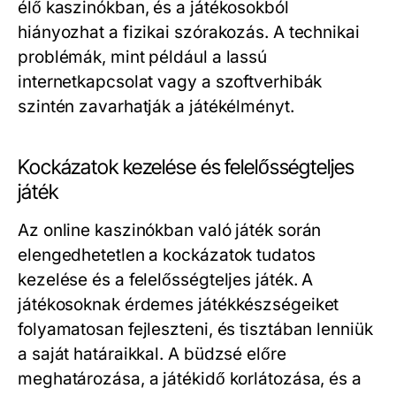
élő kaszinókban, és a játékosokból
hiányozhat a fizikai szórakozás. A technikai
problémák, mint például a lassú
internetkapcsolat vagy a szoftverhibák
szintén zavarhatják a játékélményt.
Kockázatok kezelése és felelősségteljes
játék
Az online kaszinókban való játék során
elengedhetetlen a kockázatok tudatos
kezelése és a felelősségteljes játék. A
játékosoknak érdemes játékkészségeiket
folyamatosan fejleszteni, és tisztában lenniük
a saját határaikkal. A büdzsé előre
meghatározása, a játékidő korlátozása, és a