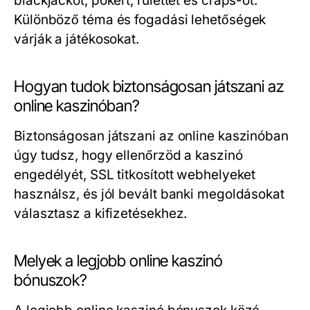
blackjackot, pókert, rulettet és craps-ot.
Különböző téma és fogadási lehetőségek
várják a játékosokat.
Hogyan tudok biztonságosan játszani az
online kaszinóban?
Biztonságosan játszani az online kaszinóban
úgy tudsz, hogy ellenőrzöd a kaszinó
engedélyét, SSL titkosított webhelyeket
használsz, és jól bevált banki megoldásokat
választasz a kifizetésekhez.
Melyek a legjobb online kaszinó
bónuszok?