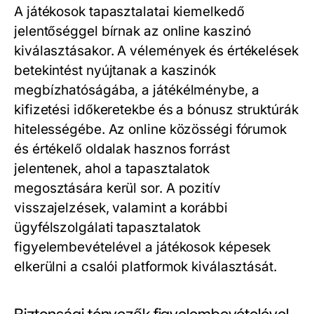
A játékosok tapasztalatai kiemelkedő
jelentőséggel bírnak az online kaszinó
kiválasztásakor. A vélemények és értékelések
betekintést nyújtanak a kaszinók
megbízhatóságába, a játékélménybe, a
kifizetési időkeretekbe és a bónusz struktúrák
hitelességébe. Az online közösségi fórumok
és értékelő oldalak hasznos forrást
jelentenek, ahol a tapasztalatok
megosztására kerül sor. A pozitív
visszajelzések, valamint a korábbi
ügyfélszolgálati tapasztalatok
figyelembevételével a játékosok képesek
elkerülni a csalói platformok kiválasztását.