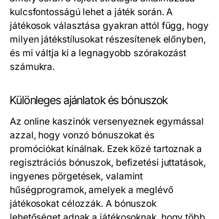
kulcsfontosságú lehet a játék során. A
játékosok választása gyakran attól függ, hogy
milyen játékstílusokat részesítenek előnyben,
és mi váltja ki a legnagyobb szórakozást
számukra.
Különleges ajánlatok és bónuszok
Az online kaszinók versenyeznek egymással
azzal, hogy vonzó bónuszokat és
promóciókat kínálnak. Ezek közé tartoznak a
regisztrációs bónuszok, befizetési juttatások,
ingyenes pörgetések, valamint
hűségprogramok, amelyek a meglévő
játékosokat célozzák. A bónuszok
lehetőséget adnak a játékosoknak, hogy több